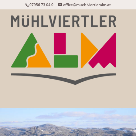
07956 73 04 0
office@muehlviertleralm.at